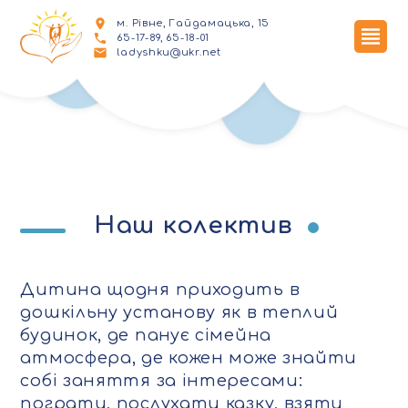
м. Рівне, Гайдамацька, 15
65-17-89, 65-18-01
ladyshku@ukr.net
Наш колектив
Дитина щодня приходить в
дошкільну установу як в теплий
будинок, де панує сімейна
атмосфера, де кожен може знайти
собі заняття за інтересами:
пограти, послухати казку, взяти