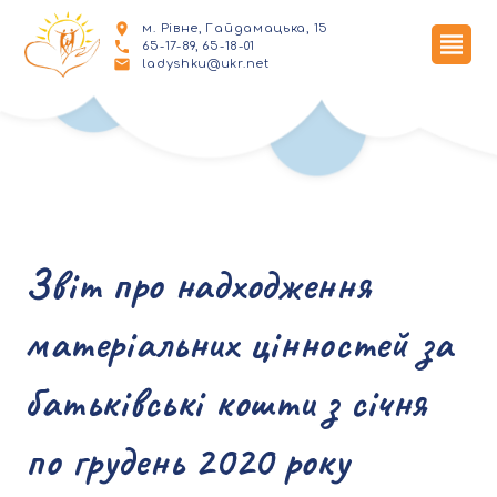
м. Рівне, Гайдамацька, 15
65-17-89, 65-18-01
ladyshku@ukr.net
Звіт про надходження
матеріальних цінностей за
батьківські кошти з січня
по грудень 2020 року