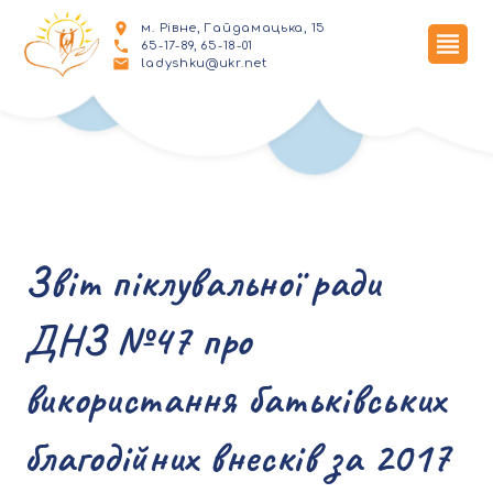
м. Рівне, Гайдамацька, 15
65-17-89, 65-18-01
ladyshku@ukr.net
Звіт піклувальної ради
ДНЗ №47 про
використання батьківських
благодійних внесків за 2017