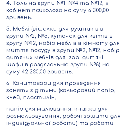
4. Тюль на групи №1, №4 та №12, в
кабінет психолога на суму 6 300,00
гривень.
5. Меблі (вішалки для рушників в
групи №2, №5, куточок для квітів в
групу №12, набір меблів в кімнату для
миття посуду в групи №2, №12, набір
дитячих меблів для ігор, дитячі
шафи в роздягальню групи №8) на
суму 42 230,00 гривень.
6. Канцтовари для проведення
занять з дітьми (кольоровий папір,
клей, пластилін,
папір для малювання, книжки для
розмальовування, робочі зошити для
індивідуальної роботи) та роботи