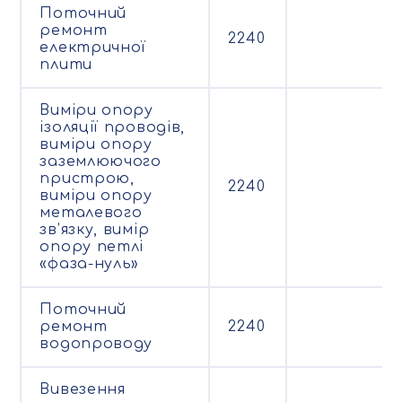
Поточний
ремонт
2240
електричної
плити
Виміри опору
ізоляції проводів,
виміри опору
заземлюючого
пристрою,
2240
виміри опору
металевого
зв’язку, вимір
опору петлі
«фаза-нуль»
Поточний
ремонт
2240
водопроводу
Вивезення