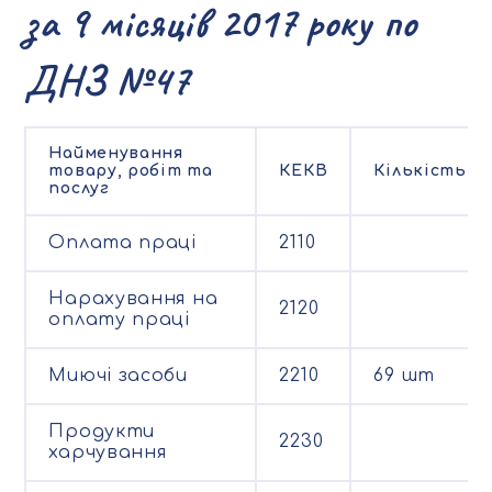
за 9 місяців 2017 року по
ДНЗ №47
Найменування
товару, робіт та
КЕКВ
Кількість
послуг
Оплата праці
2110
Нарахування на
2120
оплату праці
Миючі засоби
2210
69 шт
Продукти
2230
харчування