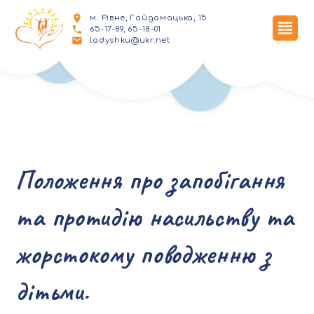
м. Рівне, Гайдамацька, 15
65-17-89, 65-18-01
ladyshku@ukr.net
Положення про запобігання
та протидію насильству та
жорстокому поводженню з
дітьми.