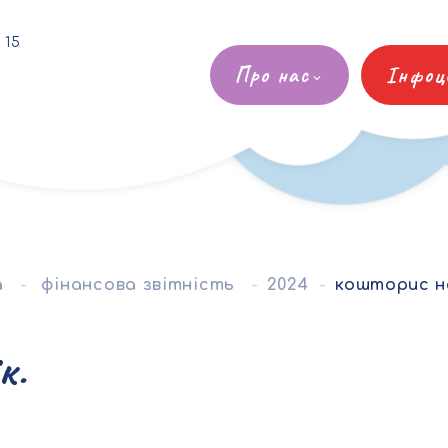
 15
Про нас
Інфоц
а
фінансова звітність
2024
кошторис на 2
к.