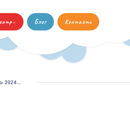
ентр
Блог
Контакти
024рік.