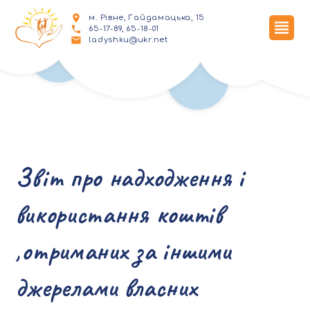
м. Рівне, Гайдамацька, 15
65-17-89, 65-18-01
ladyshku@ukr.net
Звіт про надходження і
використання коштів
,отриманих за іншими
джерелами власних