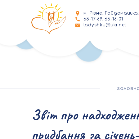
м. Рівне, Гайдамацька,
65-17-89, 65-18-01
ladyshku@ukr.net
головн
Звіт про надходжен
придбання за січень