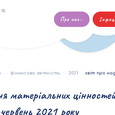
 15
Про нас
Інфоц
а
фінансова звітність
2021
звіт про надходження матеріальних цінностей, безкоштовне придба
ня матеріальних цінностей
-червень 2021 року