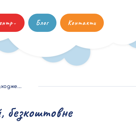
ентр
Блог
Контакти
ння за січень-червень 2021 року
, безкоштовне