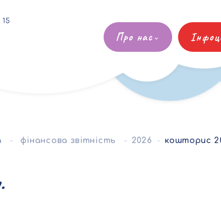
 15
Про нас
Інфоц
а
фінансова звітність
2026
кошторис 202
.