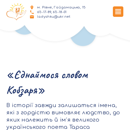
м. Рівне, Гайдамацька, 15
65-17-89, 65-18-01
ladyshku@ukr.net
«Єднаймося словом
Кобзаря»
В історії завжди залишаться імена,
які з гордістю вимовляє людство, до
яких належить й ім’я великого
українського поета Тараса