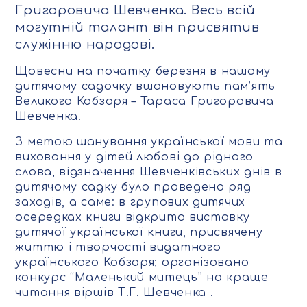
Григоровича Шевченка. Весь всій
могутній талант він присвятив
служінню народові.
Щовесни на початку березня в нашому
дитячому садочку вшановують пам’ять
Великого Кобзаря – Тараса Григоровича
Шевченка.
З метою шанування української мови та
виховання у дітей любові до рідного
слова, відзначення Шевченківських днів в
дитячому садку було проведено ряд
заходів, а саме: в групових дитячих
осередках книги відкрито виставку
дитячої української книги, присвячену
життю і творчості видатного
українського Кобзаря; організовано
конкурс “Маленький митець” на краще
читання віршів Т.Г. Шевченка .