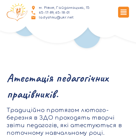
м. Рівне, Гайдамацька, 15
65-17-89, 65-18-01
ladyshku@ukr.net
Атестація педагогічних
працівників.
Традиційно протягом лютого-
березня в ЗДО проходять творчі
звіти педагогів, які атестуються в
поточному навчальному році.