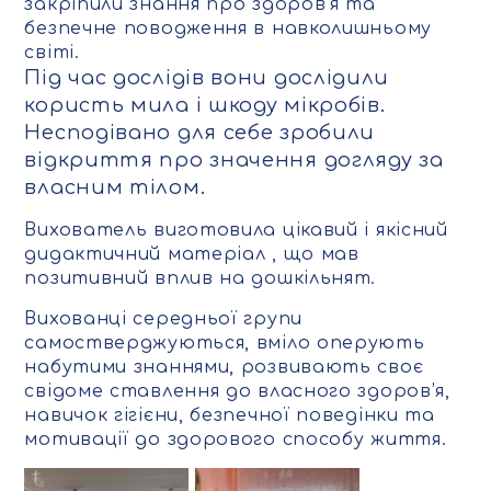
закріпили знання про здоров’я та
безпечне поводження в навколишньому
світі.
Під час дослідів вони дослідили
користь мила і шкоду мікробів.
Несподівано для себе зробили
відкриття про значення догляду за
власним тілом.
Вихователь виготовила цікавий і якісний
дидактичний матеріал , що мав
позитивний вплив на дошкільнят.
Вихованці середньої групи
самостверджуються, вміло оперують
набутими знаннями, розвивають своє
свідоме ставлення до власного здоров’я,
навичок гігієни, безпечної поведінки та
мотивації до здорового способу життя.