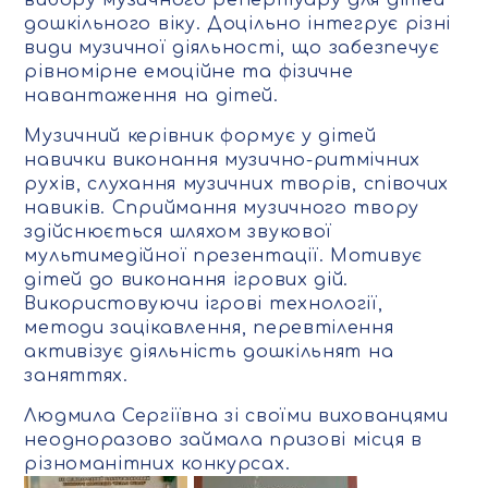
вибору музичного репертуару для дітей
дошкільного віку. Доцільно інтегрує різні
види музичної діяльності, що забезпечує
рівномірне емоційне та фізичне
навантаження на дітей.
Музичний керівник формує у дітей
навички виконання музично-ритмічних
рухів, слухання музичних творів, співочих
навиків. Сприймання музичного твору
здійснюється шляхом звукової
мультимедійної презентації. Мотивує
дітей до виконання ігрових дій.
Використовуючи ігрові технології,
методи зацікавлення, перевтілення
активізує діяльність дошкільнят на
заняттях.
Людмила Сергіївна зі своїми вихованцями
неодноразово займала призові місця в
різноманітних конкурсах.